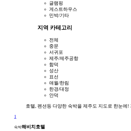
글램핑
게스트하우스
민박/기타
지역 카테고리
전체
중문
서귀포
제주/제주공항
함덕
성산
표선
애월/한림
한경/대정
안덕
호텔, 펜션등 다양한 숙박을 제주도 지도로 한눈에!
1
해비치호텔
숙박