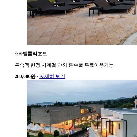
벨룸리조트
숙박
투숙객 한정 사계절 야외 온수풀 무료이용가능
280,000
원~
자세히 보기