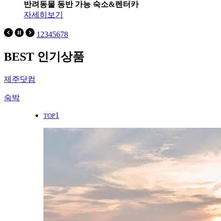
반려동물 동반 가능 숙소&렌터카
자세히보기
1
2
3
4
5
6
7
8
BEST 인기상품
제주닷컴
숙박
1
TOP