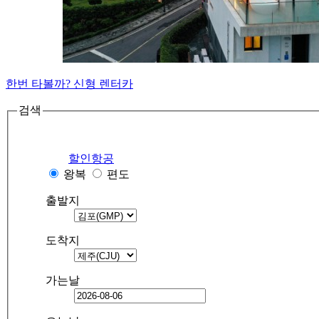
한번 타볼까? 신형 렌터카
검색
할인항공
왕복
편도
출발지
도착지
가는날