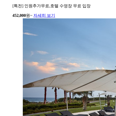
[특전] 인원추가무료,호텔 수영장 무료 입장
452,000
원~
자세히 보기